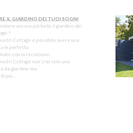
RE IL GIARDINO DEI TUOI SOGNI
endere ancora più bello il giardino dei
ogni ?
nostri Cottage è possibile avere una
a in perfetto
nato con la recinzione .
nostri Cottage non crei solo una
ta da giardino ma
di più...