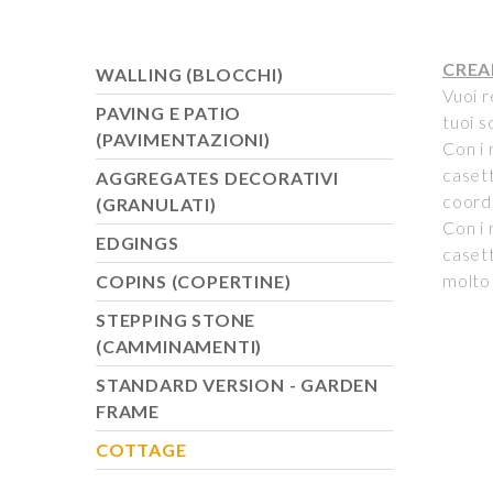
CREA
WALLING (BLOCCHI)
Vuoi r
PAVING E PATIO
tuoi s
(PAVIMENTAZIONI)
Con i 
casett
AGGREGATES DECORATIVI
coordi
(GRANULATI)
Con i 
EDGINGS
caset
molto 
COPINS (COPERTINE)
STEPPING STONE
(CAMMINAMENTI)
STANDARD VERSION - GARDEN
FRAME
COTTAGE