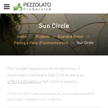
Sun Circle
Home
Prodotti
Bowland Stone
Sun Circle
Paving e Patio (Pavimentazioni)
Per creare qualcosa di strepitoso, il
nostro più richiesto Sun Circle avrà un
effetto dinamico
nel vostro spazio.
Il Sun Circle è stato realizzato in una combinazione di
due colori, Antique Grey e Barley.