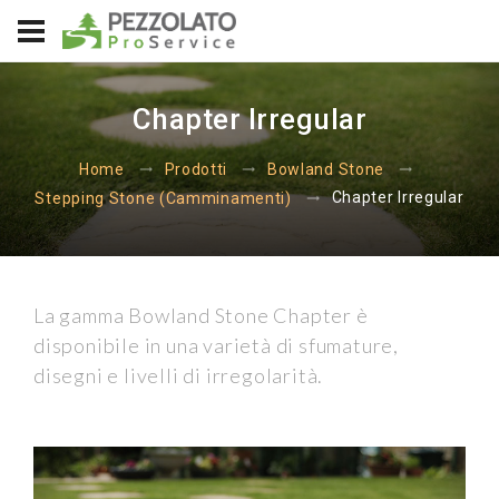
Chapter Irregular
Home
Prodotti
Bowland Stone
Chapter Irregular
Stepping Stone (Camminamenti)
La gamma Bowland Stone Chapter è
disponibile in una varietà di sfumature,
disegni e livelli di irregolarità.